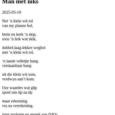
Man met niks
2025-05-19
Net ‘n klein wit rol
van my planne hol,
brein en kerk ‘n skip,
soos ’n hok wat skik,
dubbel-laag-lekker weghol
met ‘n klein wit rol.
‘n laaste velletjie hang
verstaanbaar bang
uit die klein wit som,
verdwyn aan’t kom.
Oor waardes wat glip
spoel ons tip na tip
maar erkenning
vra na verrekening.
(met apologie en respek aan DJO)