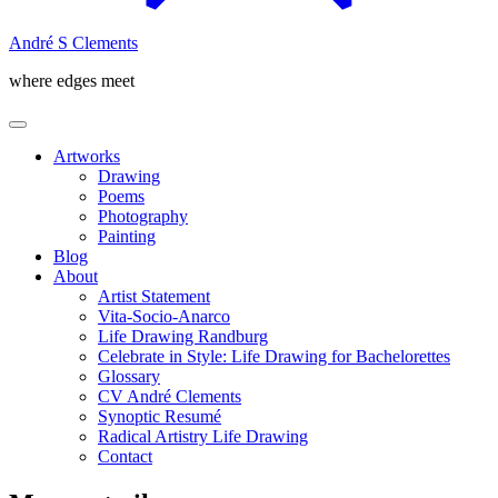
André S Clements
where edges meet
Artworks
Drawing
Poems
Photography
Painting
Blog
About
Artist Statement
Vita-Socio-Anarco
Life Drawing Randburg
Celebrate in Style: Life Drawing for Bachelorettes
Glossary
CV André Clements
Synoptic Resumé
Radical Artistry Life Drawing
Contact