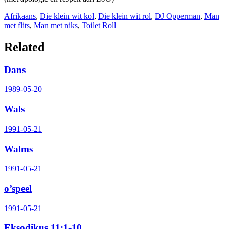
Afrikaans
,
Die klein wit kol
,
Die klein wit rol
,
DJ Opperman
,
Man
met flits
,
Man met niks
,
Toilet Roll
Related
Dans
1989-05-20
Wals
1991-05-21
Walms
1991-05-21
o’speel
1991-05-21
Eksodikus 11:1-10